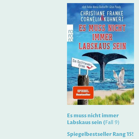
Es muss nicht immer
Labskaus sein (
Fall 9)
Spiegelbestseller Rang 15!