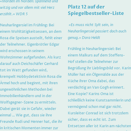
«Morden im Norden: spannend und
Platz 12 auf der
witzig und vor allem mit viel Herz
Spiegelbestseller-Liste
erzählt.» WDR 5
«Es muss nicht Sylt sein, in
Neuharlingersiel im Frühling: Bei
Neuharlingersiel passiert doch auch
einem Wohltätigkeitsessen, an dem
genug.» Dora Heldt
Rosa die Speisen austeilt, fehlt einer
der Teilnehmer. Eigenbrötler Edgar
Frühling in Neuharlingersiel: Bei
wird erschossen in seinem
einem Malkurs auf dem Steffens-
Wohnzimmer aufgefunden. Als kurz
Hof stellen die Teilnehmer zur
darauf auch Deichschäfer Gerhard
Begrüßung ihr Lieblingsbild vor. Karin
tot im Watt gefunden wird,
Müller hat ein Ölgemälde aus der
krempelt Hobbydetektivin Rosa die
Küche ihrer Oma dabei, das
Ärmel hoch und beginnt, mit ihren
verdächtig an Van Gogh erinnert.
ungewöhnlichen Methoden bei
Eine Kopie? Karins Oma ist
Immobilienhändlern und in der
schließlich keine Kunstsammlerin und
Wolfsgegner-Szene zu ermitteln.
vermögend schon mal gar nicht.
Dabei gerät sie in Gefahr, wieder
Kursleiter Conrad ist sich trotzdem
einmal … Wie gut, dass sie ihre
sicher, dass es echt ist. Zum
Freunde Rudi und Henner hat, die ihr
Entsetzen aller ist Karin am nächsten
in kritischen Momenten immer zur