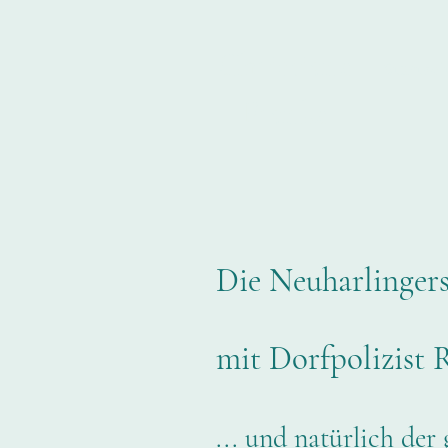
Christiane
Startsei
Franke
Die Neuharlingersi
mit Dorfpolizist 
... und natürlich der