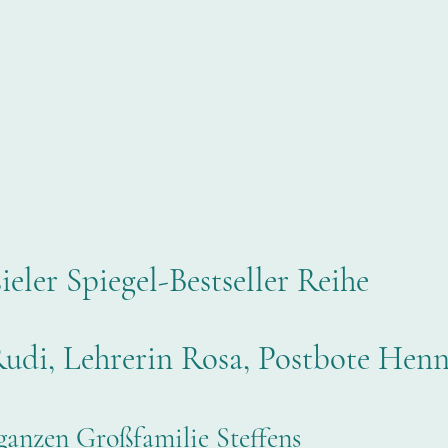
te
Termine
über mich
Wilhelmshaven-Krimis
eler Spiegel-Bestseller Reihe
Rudi, Lehrerin Rosa, Postbote Hen
 ganzen Großfamilie Steffens