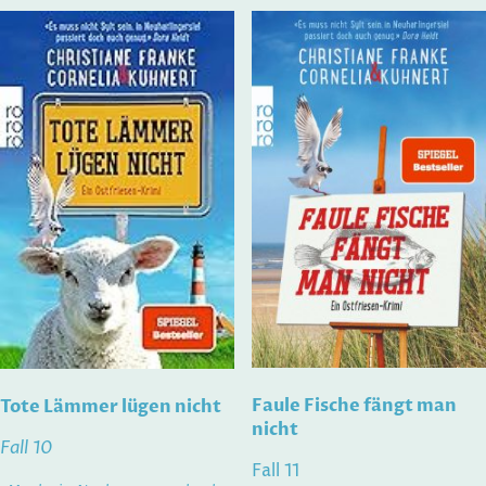
Faule Fische fängt man
Tote Lämmer lügen nicht
nicht
Fall 10
Fall 11